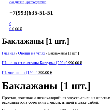
ежедневно, круглосуточно
+7(993)635-51-51
0
0
0,00
₽
Баклажаны [1 шт.]
Главная
/
Овощи на углях
/
Баклажаны [1 шт.]
Шашлык из телятины Бастурма [220 г]
990,00
₽
Шампиньоны [150 г]
390,00
₽
Баклажаны [1 шт.]
Простая, полезная и низкокалорийная закуска-гриль из жарен
раскрывается в сочетании с мясом, птицей и даже рыбой.