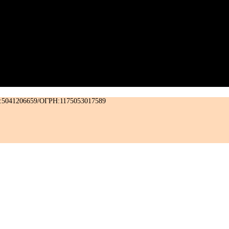
ХИНКАЛЬНАЯ24
ЖУЛЕБИНО
:5041206659/ОГРН:1175053017589