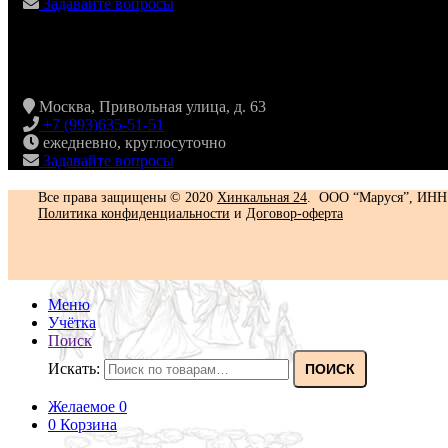
Задавайте вопросы
Москва, Привольная улица, д. 63
+7 (993)635-51-51
ежедневно, круглосуточно
Задавайте вопросы
Все права защищены © 2020
Хинкальная 24
. ООО “Маруся”, ИНН
Политика конфиденциальности‍
и
Договор-оферта
Меню
Учётка
Поиск
Искать:
ПОИСК
Желаемое
0
0
Корзина