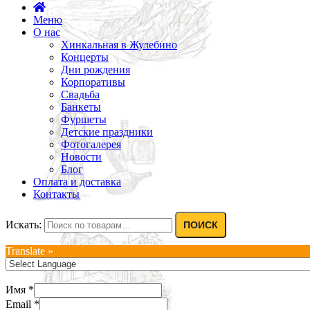
Меню
О нас
Хинкальная в Жулебино
Концерты
Дни рождения
Корпоративы
Свадьба
Банкеты
Фуршеты
Детские праздники
Фотогалерея
Новости
Блог
Оплата и доставка
Контакты
Искать:
ПОИСК
Translate »
Имя
*
Email
*