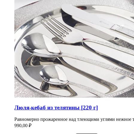
Люля-кебаб из телятины [220 г]
Равномерно прожаренное над тлеющими углями нежное т
990,00
₽