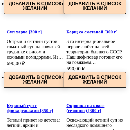
ДОБАВИТЬ В СПИСОК
ДОБАВИТЬ В СПИСОК
ЖЕЛАНИЙ
ЖЕЛАНИЙ
Суп харчо [300 г]
Борщ со сметаной [300 г]
Острый и сытный густой
Это интернациональное
томатный суп на говяжьей
первое любят на всей
грудинке с рисом и
территории бывшего СССР.
южными помидорами. Из…
Наш шеф-повар готовит его
на говяжьем…
690,00
₽
590,00
₽
ДОБАВИТЬ В СПИСОК
ДОБАВИТЬ В СПИСОК
ЖЕЛАНИЙ
ЖЕЛАНИЙ
Куриный суп с
Окрошка на квасе
фрикадельками [350 г]
(сезонное) [300 г]
Теплый привет из детства:
Освежающий летний суп из
легкий, яркий и
несладкого домашнего