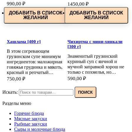
990,00
₽
1450,00
₽
ДОБАВИТЬ В СПИСОК
ДОБАВИТЬ В СПИСОК
ЖЕЛАНИЙ
ЖЕЛАНИЙ
Хашлама [400 г]
Чихиртма с мини-хинкали
[300 г]
В этом согревающем
Знаменитый грузинский
грузинском супе минимум
куриный суп с яичной и
ингредиентов: маложирная
мучной заправкой хорош не
говяжья грудинка и мякоть,
только с похмелья, но…
красный и репчатый…
590,00
₽
750,00
₽
Искать:
ПОИСК
Разделы меню
Горячие блюда
Мясные закуски
Рыбные закуски
Сыры и молочные блюда