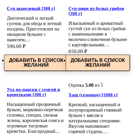
Суп щавелевый [300 г]
Суп-пюре из белых грибов
[300 г]
Диетический и легкий
Изысканный и ароматный
супчик для обеда в летний
густой суп из белых грибов
полдень. Приготовлен на
с шампиньонами в
овощном бульоне с
молочно-сливочном бульоне
щавелем,…
с картофельными…
590,00
₽
650,00
₽
ДОБАВИТЬ В СПИСОК
ДОБАВИТЬ В СПИСОК
ЖЕЛАНИЙ
ЖЕЛАНИЙ
Оценка
5.00
из 5
Уха по-царски с семгой и
креветками [300 г]
Хаш (сезонное) [1000 г]
Насыщенный прозрачный
Крепкий, насыщенный и
бульон, морковно-перечная
полупрозрачный говяжий
соломка, специи, свежая
бульон с мясом и
зелень, королевская семга и
натуральными специями.
огромные тигровые
Вкусом напоминает
креветки. Благородный…
горячий студень.…