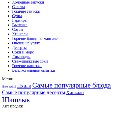
Холодные закуски
Салаты
Горячие закуски
Супы
Гарниры
Выпечка
Соусы
Хинкали
Горячие блюда на мангале
Овощи на углях
Десерты
Соки и морс
Лимонады
Свежевыжатые соки
Горячие напитки
Безалкогольные напитки
Метки
Самые популярные блюда
Пхали
Люля-кебаб
Самые популярные десерты
Хинкали
Шашлык
Хит продаж