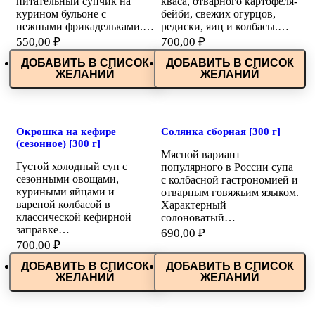
питательный супчик на
кваса, отварного картофеля-
курином бульоне с
бейби, свежих огурцов,
нежными фрикадельками.…
редиски, яиц и колбасы.…
550,00
₽
700,00
₽
ДОБАВИТЬ В СПИСОК
ДОБАВИТЬ В СПИСОК
ЖЕЛАНИЙ
ЖЕЛАНИЙ
Окрошка на кефире
Солянка сборная [300 г]
(сезонное) [300 г]
Мясной вариант
Густой холодный суп с
популярного в России супа
сезонными овощами,
с колбасной гастрономией и
куриными яйцами и
отварным говяжьим языком.
вареной колбасой в
Характерный
классической кефирной
солоноватый…
заправке…
690,00
₽
700,00
₽
ДОБАВИТЬ В СПИСОК
ДОБАВИТЬ В СПИСОК
ЖЕЛАНИЙ
ЖЕЛАНИЙ