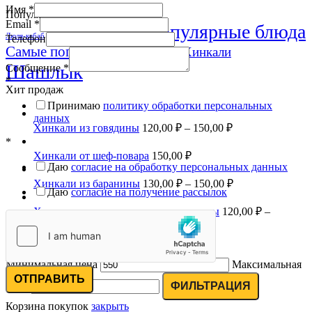
Имя
*
Популярные блюда
Email
*
Самые популярные блюда
Пхали
Люля-кебаб
Телефон
Самые популярные десерты
Хинкали
Шашлык
Сообщение
*
*
Хит продаж
Принимаю
политику обработки персональных
данных
Хинкали из говядины
120,00
₽
–
150,00
₽
*
Хинкали от шеф-повара
150,00
₽
Даю
согласие на обработку персональных данных
Хинкали из баранины
130,00
₽
–
150,00
₽
Даю
согласие на получение рассылок
Хинкали микс из телятины и свинины
120,00
₽
–
150,00
₽
Фильтр по цене
Минимальная цена
Максимальная
ОТПРАВИТЬ
цена
ФИЛЬТРАЦИЯ
Корзина покупок
закрыть