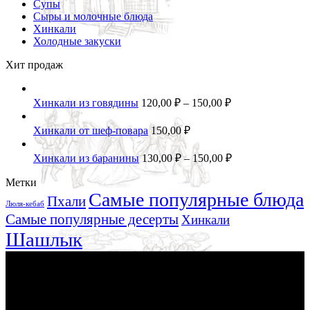
Супы
Сыры и молочные блюда
Хинкали
Холодные закуски
Хит продаж
Хинкали из говядины
120,00
₽
–
150,00
₽
Хинкали от шеф-повара
150,00
₽
Хинкали из баранины
130,00
₽
–
150,00
₽
Метки
Самые популярные блюда
Пхали
Люля-кебаб
Самые популярные десерты
Хинкали
Шашлык