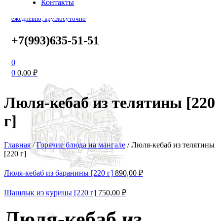
Контакты
ежедневно, круглосуточно
+7(993)635-51-51
0
0
0,00
₽
Люля-кебаб из телятины [220
г]
Главная
/
Горячие блюда на мангале
/
Люля-кебаб из телятины
[220 г]
Люля-кебаб из баранины [220 г]
890,00
₽
Шашлык из курицы [220 г]
750,00
₽
Люля-кебаб из