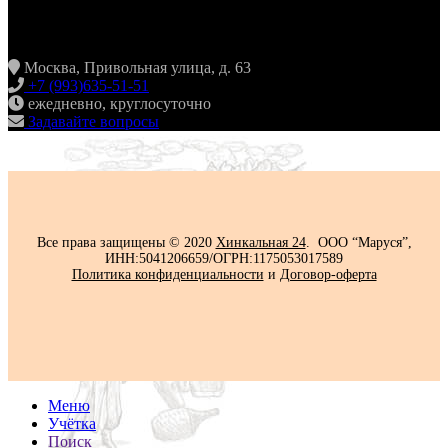
ХИНКАЛЬНАЯ24
ЖУЛЕБИНО
Москва, Привольная улица, д. 63
+7 (993)635-51-51
ежедневно, круглосуточно
Задавайте вопросы
Все права защищены © 2020
Хинкальная 24
. ООО “Маруся”,
ИНН:5041206659/ОГРН:1175053017589
Политика конфиденциальности‍
и
Договор-оферта
Меню
Учётка
Поиск