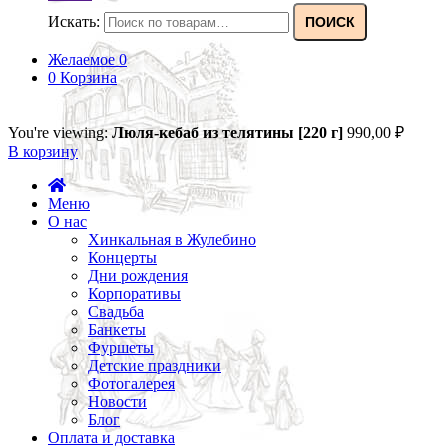
Искать:
ПОИСК
Желаемое
0
0
Корзина
You're viewing:
Люля-кебаб из телятины [220 г]
990,00
₽
В корзину
Меню
О нас
Хинкальная в Жулебино
Концерты
Дни рождения
Корпоративы
Свадьба
Банкеты
Фуршеты
Детские праздники
Фотогалерея
Новости
Блог
Оплата и доставка