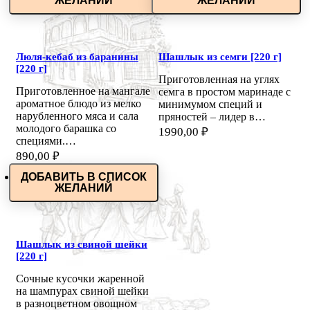
ЖЕЛАНИЙ
ЖЕЛАНИЙ
Люля-кебаб из баранины
Шашлык из семги [220 г]
[220 г]
Приготовленная на углях
Приготовленное на мангале
семга в простом маринаде с
ароматное блюдо из мелко
минимумом специй и
нарубленного мяса и сала
пряностей – лидер в…
молодого барашка со
1990,00
₽
специями.…
890,00
₽
ДОБАВИТЬ В СПИСОК
ЖЕЛАНИЙ
Шашлык из свиной шейки
[220 г]
Сочные кусочки жаренной
на шампурах свиной шейки
в разноцветном овощном