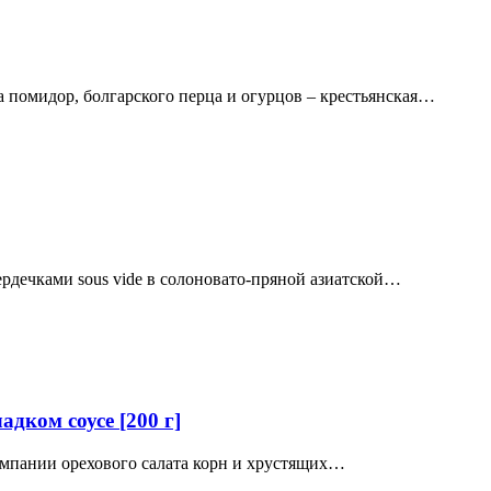
а помидор, болгарского перца и огурцов – крестьянская…
рдечками sous vide в солоновато-пряной азиатской…
адком соусе [200 г]
омпании орехового салата корн и хрустящих…