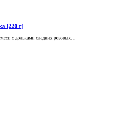
а [220 г]
 смеси с дольками сладких розовых…