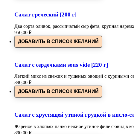
Салат греческий [200 г]
Два сорта оливок, рассыпчатый сыр фета, крупная нарезк
950,00
₽
ДОБАВИТЬ В СПИСОК ЖЕЛАНИЙ
Салат с сердечками sous vide [220 г]
Легкий микс из свежих и тушеных овощей с куриными се
890,00
₽
ДОБАВИТЬ В СПИСОК ЖЕЛАНИЙ
Салат с хрустящей утиной грудкой в кисло-сл
Жареное в хлопьях панко нежное утиное филе сювид в к
890,00
₽