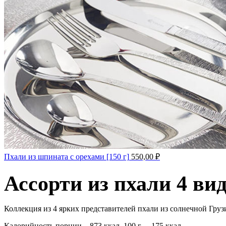
Пхали из шпината с орехами [150 г]
550,00
₽
Ассорти из пхали 4 вид
Коллекция из 4 ярких представителей пхали из солнечной Груз
Калорийность порции – 873 ккал, 100 г – 175 ккал