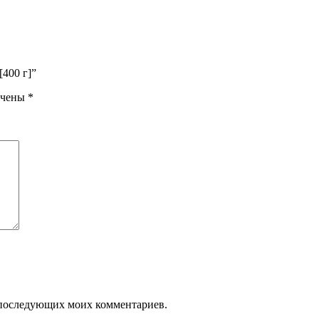
[400 г]”
ечены
*
ля последующих моих комментариев.