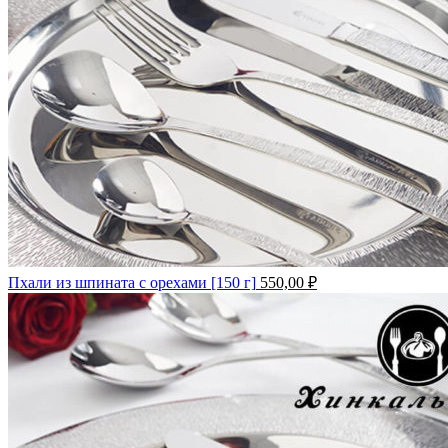
Пхали из шпината с орехами [150 г]
550,00
₽