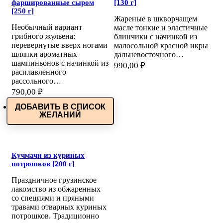
фаршированные сыром
[130 г]
[250 г]
Жареные в шкворчащем
Необычный вариант
масле тонкие и эластичные
грибного жульена:
блинчики с начинкой из
перевернутые вверх ногами
малосольной красной икры
шляпки ароматных
дальневосточного…
шампиньонов с начинкой из
990,00
₽
расплавленного
рассольного…
790,00
₽
ДОБАВИТЬ В СПИСОК
ЖЕЛАНИЙ
Кучмачи из куриных
потрошков [200 г]
Праздничное грузинское
лакомство из обжаренных
со специями и пряными
травами отварных куриных
потрошков. Традиционно