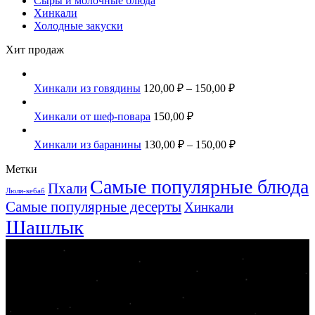
Сыры и молочные блюда
Хинкали
Холодные закуски
Хит продаж
Хинкали из говядины
120,00
₽
–
150,00
₽
Хинкали от шеф-повара
150,00
₽
Хинкали из баранины
130,00
₽
–
150,00
₽
Метки
Самые популярные блюда
Пхали
Люля-кебаб
Самые популярные десерты
Хинкали
Шашлык