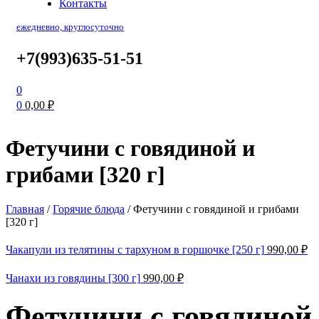
Контакты
ежедневно, круглосуточно
+7(993)635-51-51
0
0
0,00
₽
Фетучини с говядиной и
грибами [320 г]
Главная
/
Горячие блюда
/
Фетучини с говядиной и грибами
[320 г]
Чакапули из телятины с тархуном в горшочке [250 г]
990,00
₽
Чанахи из говядины [300 г]
990,00
₽
Фетучини с говядиной