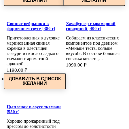
ЖЕЛАНИЙ
ЖЕЛАНИЙ
Свиные ребрышки в
Хачабургер с мраморной
фирменном соусе [380 г]
говядиной [400 г]
Приготовленная в духовке
Собираем из классических
маринованная свиная
компонентов под девизом
корейка в блестящей
«Меньше теста, больше
глазури из кисло-сладкого
вкуса!». В составе большая
ткемали с ароматной
говяжья котлета,…
аджикой…
1090,00
₽
1190,00
₽
ДОБАВИТЬ В СПИСОК
ЖЕЛАНИЙ
Цыпленок в соусе ткемали
[550 г]
Хорошо прожаренный под
прессом до золотистости