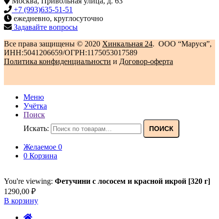
Москва, Привольная улица, д. 63
+7 (993)635-51-51
ежедневно, круглосуточно
Задавайте вопросы
Все права защищены © 2020
Хинкальная 24
. ООО “Маруся”,
ИНН:5041206659/ОГРН:1175053017589
Политика конфиденциальности‍
и
Договор-оферта
Меню
Учётка
Поиск
Искать:
ПОИСК
Желаемое
0
0
Корзина
You're viewing:
Фетучини с лососем и красной икрой [320 г]
1290,00
₽
В корзину