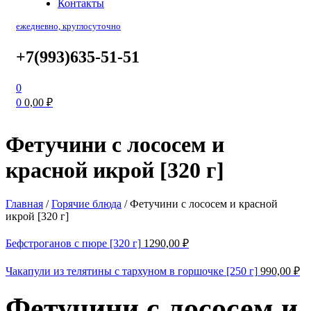
Контакты
ежедневно, круглосуточно
+7(993)635-51-51
0
0
0,00
₽
Фетучини с лососем и
красной икрой [320 г]
Главная
/
Горячие блюда
/
Фетучини с лососем и красной
икрой [320 г]
Бефстроганов с пюре [320 г]
1290,00
₽
Чакапули из телятины с тархуном в горшочке [250 г]
990,00
₽
Фетучини с лососем и