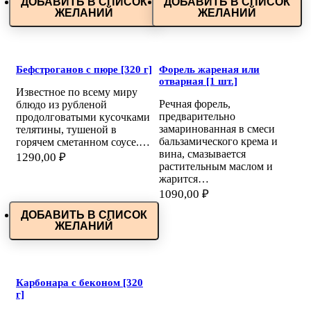
ДОБАВИТЬ В СПИСОК
ДОБАВИТЬ В СПИСОК
ЖЕЛАНИЙ
ЖЕЛАНИЙ
Бефстроганов с пюре [320 г]
Форель жареная или
отварная [1 шт.]
Известное по всему миру
Речная форель,
блюдо из рубленой
предварительно
продолговатыми кусочками
замаринованная в смеси
телятины, тушеной в
бальзамического крема и
горячем сметанном соусе.…
вина, смазывается
1290,00
₽
растительным маслом и
жарится…
1090,00
₽
ДОБАВИТЬ В СПИСОК
ЖЕЛАНИЙ
Карбонара с беконом [320
г]