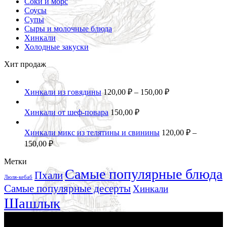
Соки и морс
Соусы
Супы
Сыры и молочные блюда
Хинкали
Холодные закуски
Хит продаж
Хинкали из говядины
120,00
₽
–
150,00
₽
Хинкали от шеф-повара
150,00
₽
Хинкали микс из телятины и свинины
120,00
₽
–
150,00
₽
Метки
Самые популярные блюда
Пхали
Люля-кебаб
Самые популярные десерты
Хинкали
Шашлык