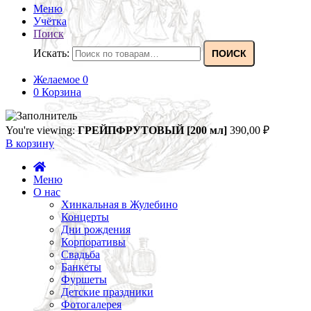
Меню
Учётка
Поиск
Искать:
ПОИСК
Желаемое
0
0
Корзина
You're viewing:
ГРЕЙПФРУТОВЫЙ [200 мл]
390,00
₽
В корзину
Меню
О нас
Хинкальная в Жулебино
Концерты
Дни рождения
Корпоративы
Свадьба
Банкеты
Фуршеты
Детские праздники
Фотогалерея