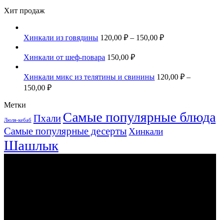
Хит продаж
Хинкали из говядины
120,00
₽
–
150,00
₽
Хинкали от шеф-повара
150,00
₽
Хинкали микс из телятины и свинины
120,00
₽
–
150,00
₽
Метки
Самые популярные блюда
Пхали
Люля-кебаб
Самые популярные десерты
Хинкали
Шашлык