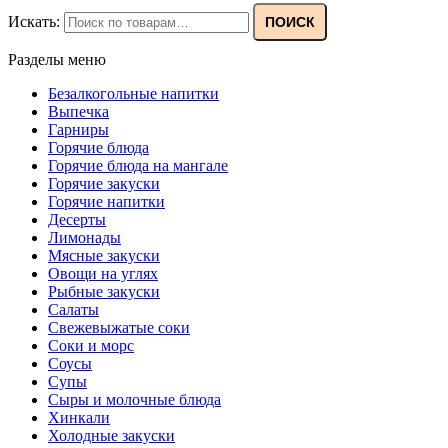
Искать:
ПОИСК
Разделы меню
Безалкогольные напитки
Выпечка
Гарниры
Горячие блюда
Горячие блюда на мангале
Горячие закуски
Горячие напитки
Десерты
Лимонады
Мясные закуски
Овощи на углях
Рыбные закуски
Салаты
Свежевыжатые соки
Соки и морс
Соусы
Супы
Сыры и молочные блюда
Хинкали
Холодные закуски