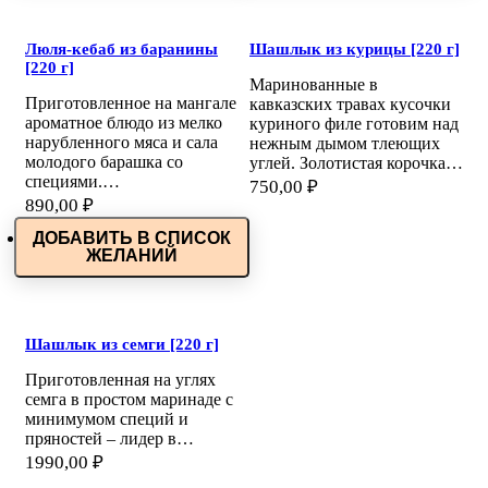
Люля-кебаб из баранины
Шашлык из курицы [220 г]
[220 г]
Маринованные в
Приготовленное на мангале
кавказских травах кусочки
ароматное блюдо из мелко
куриного филе готовим над
нарубленного мяса и сала
нежным дымом тлеющих
молодого барашка со
углей. Золотистая корочка…
специями.…
750,00
₽
890,00
₽
ДОБАВИТЬ В СПИСОК
ЖЕЛАНИЙ
Шашлык из семги [220 г]
Приготовленная на углях
семга в простом маринаде с
минимумом специй и
пряностей – лидер в…
1990,00
₽