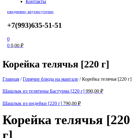
Контакты
ежедневно, круглосуточно
+7(993)635-51-51
0
0
0,00
₽
Корейка телячья [220 г]
Главная
/
Горячие блюда на мангале
/
Корейка телячья [220 г]
Шашлык из телятины Бастурма [220 г]
990,00
₽
Шашлык из индейки [220 г]
790,00
₽
Корейка телячья [220
г]