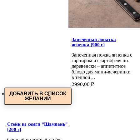
Запеченная лопатка
ягненка [900 г]
Запеченная ножка ягненка с
гарниром из картофеля по-
деревенски – аппетитное
блюдо для мини-вечеринки
в теплой…
2990,00
₽
ДОБАВИТЬ В СПИСОК
ЖЕЛАНИЙ
Стейк из семги “Шампань”
[200 г]
Сочный и нежный стейк