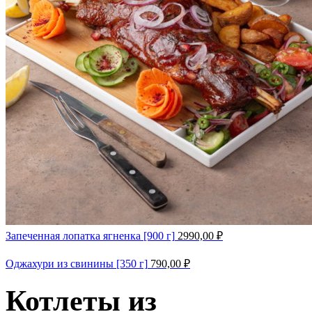
Запеченная лопатка ягненка [900 г]
2990,00
₽
Оджахури из свинины [350 г]
790,00
₽
Котлеты из