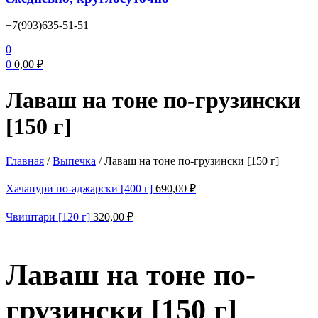
+7(993)635-51-51
0
0
0,00
₽
Лаваш на тоне по-грузински
[150 г]
Главная
/
Выпечка
/
Лаваш на тоне по-грузински [150 г]
Хачапури по-аджарски [400 г]
690,00
₽
Чвиштари [120 г]
320,00
₽
Лаваш на тоне по-
грузински [150 г]