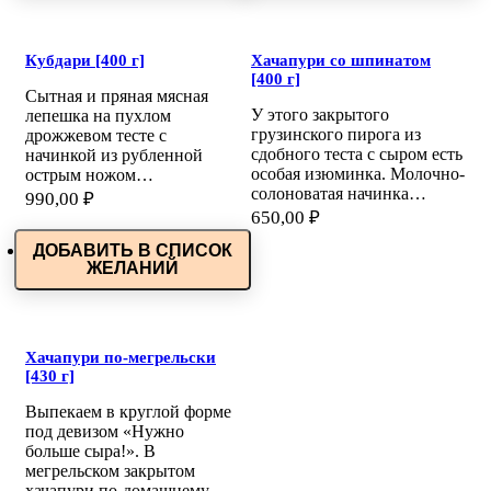
Кубдари [400 г]
Хачапури со шпинатом
[400 г]
Сытная и пряная мясная
У этого закрытого
лепешка на пухлом
грузинского пирога из
дрожжевом тесте с
сдобного теста с сыром есть
начинкой из рубленной
особая изюминка. Молочно-
острым ножом…
солоноватая начинка…
990,00
₽
650,00
₽
ДОБАВИТЬ В СПИСОК
ЖЕЛАНИЙ
Хачапури по-мегрельски
[430 г]
Выпекаем в круглой форме
под девизом «Нужно
больше сыра!». В
мегрельском закрытом
хачапури по-домашнему