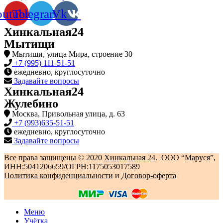
outube
Telegram
Vk
Хинкальная24
Мытищи
Мытищи, улица Мира, строение 30
+7 (995) 111-51-51
ежедневно, круглосуточно
Задавайте вопросы
Хинкальная24
Жулебино
Москва, Привольная улица, д. 63
+7 (993)635-51-51
ежедневно, круглосуточно
Задавайте вопросы
Все права защищены © 2020
Хинкальная 24
. ООО “Маруся”,
ИНН:5041206659/ОГРН:1175053017589
Политика конфиденциальности‍
и
Договор-оферта
Меню
Учётка