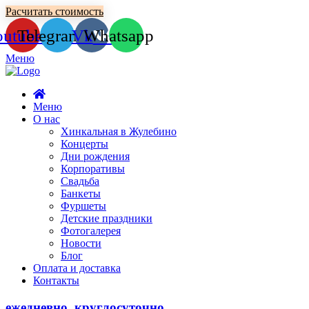
Расчитать стоимость
outube
Telegram
Vk
Whatsapp
Меню
Меню
О нас
Хинкальная в Жулебино
Концерты
Дни рождения
Корпоративы
Свадьба
Банкеты
Фуршеты
Детские праздники
Фотогалерея
Новости
Блог
Оплата и доставка
Контакты
ежедневно, круглосуточно