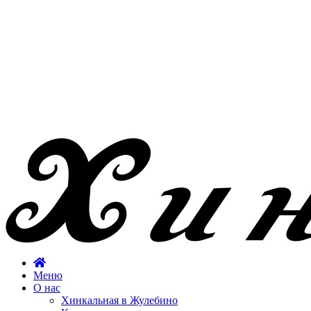
Меню
О нас
Хинкальная в Жулебино