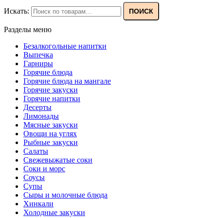
Искать:
ПОИСК
Разделы меню
Безалкогольные напитки
Выпечка
Гарниры
Горячие блюда
Горячие блюда на мангале
Горячие закуски
Горячие напитки
Десерты
Лимонады
Мясные закуски
Овощи на углях
Рыбные закуски
Салаты
Свежевыжатые соки
Соки и морс
Соусы
Супы
Сыры и молочные блюда
Хинкали
Холодные закуски