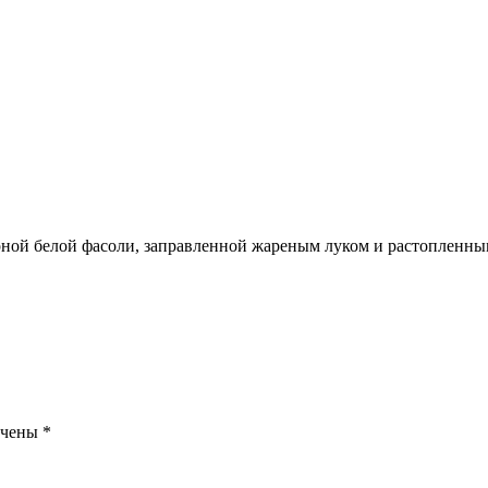
рной белой фасоли, заправленной жареным луком и растопленн
ечены
*