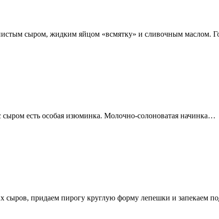
книстым сыром, жидким яйцом «всмятку» и сливочным маслом. 
а с сыром есть особая изюминка. Молочно-солоноватая начинка…
их сыров, придаем пирогу круглую форму лепешки и запекаем п