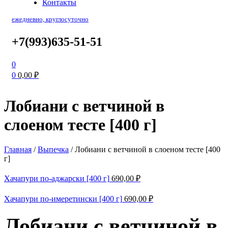
Контакты
ежедневно, круглосуточно
+7(993)635-51-51
0
0
0,00
₽
Лобиани с ветчиной в
слоеном тесте [400 г]
Главная
/
Выпечка
/
Лобиани с ветчиной в слоеном тесте [400
г]
Хачапури по-аджарски [400 г]
690,00
₽
Хачапури по-имеретински [400 г]
690,00
₽
Лобиани с ветчиной в