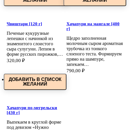
ЖЕЛАНИЙ
ЖЕЛАНИЙ
Чвиштари [120 г]
Хачапури на мангале [400
г]
Печеные кукурузные
Щедро заполненная
лепешки с начинкой из
молочным сыром ароматная
знаменитого слоистого
трубочка из тонкого
сыра сулугуни. Лепим в
слоеного теста. Формируем
форме русских пирожков,…
прямо на шампуре,
320,00
₽
запекаем…
790,00
₽
ДОБАВИТЬ В СПИСОК
ЖЕЛАНИЙ
Хачапури по-мегрельски
[430 г]
Выпекаем в круглой форме
под девизом «Нужно