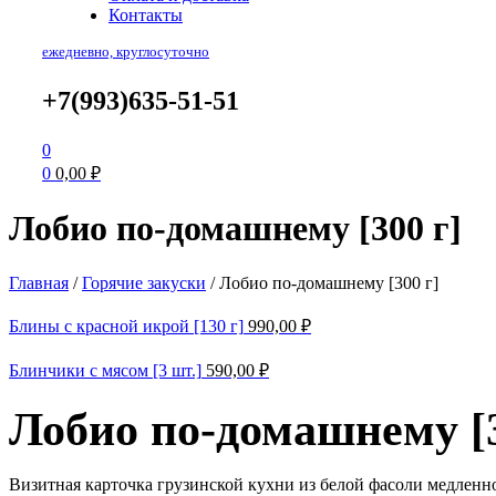
Контакты
ежедневно, круглосуточно
+7(993)635-51-51
0
0
0,00
₽
Лобио по-домашнему [300 г]
Главная
/
Горячие закуски
/
Лобио по-домашнему [300 г]
Блины с красной икрой [130 г]
990,00
₽
Блинчики с мясом [3 шт.]
590,00
₽
Лобио по-домашнему [3
Визитная карточка грузинской кухни из белой фасоли медленно