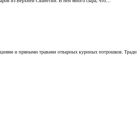
аров из Верхней Сванетии. В ней много сыра, что…
пециями и пряными травами отварных куриных потрошков. Тра