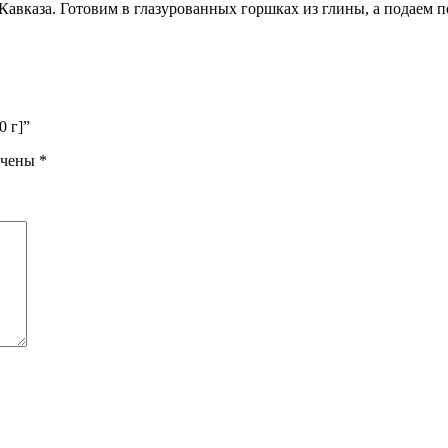
 Кавказа. Готовим в глазурованных горшках из глины, а подаем 
0 г]”
ечены
*