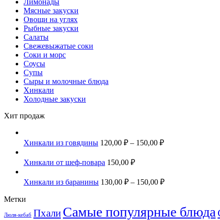
Лимонады
Мясные закуски
Овощи на углях
Рыбные закуски
Салаты
Свежевыжатые соки
Соки и морс
Соусы
Супы
Сыры и молочные блюда
Хинкали
Холодные закуски
Хит продаж
Хинкали из говядины
120,00
₽
–
150,00
₽
Хинкали от шеф-повара
150,00
₽
Хинкали из баранины
130,00
₽
–
150,00
₽
Метки
Самые популярные блюда
Пхали
Люля-кебаб