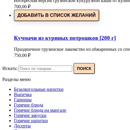
Интересная версия грузинской кукурузной каши от кулин
700,00
₽
ДОБАВИТЬ В СПИСОК ЖЕЛАНИЙ
Кучмачи из куриных потрошков [200 г]
Праздничное грузинское лакомство из обжаренных со с
750,00
₽
Искать:
ПОИСК
Разделы меню
Безалкогольные напитки
Выпечка
Гарниры
Горячие блюда
Горячие блюда на мангале
Горячие закуски
Горячие напитки
Десерты