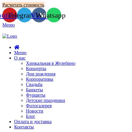
Расчитать стоимость
outube
Telegram
Vk
Whatsapp
Меню
Меню
О нас
Хинкальная в Жулебино
Концерты
Дни рождения
Корпоративы
Свадьба
Банкеты
Фуршеты
Детские праздники
Фотогалерея
Новости
Блог
Оплата и доставка
Контакты