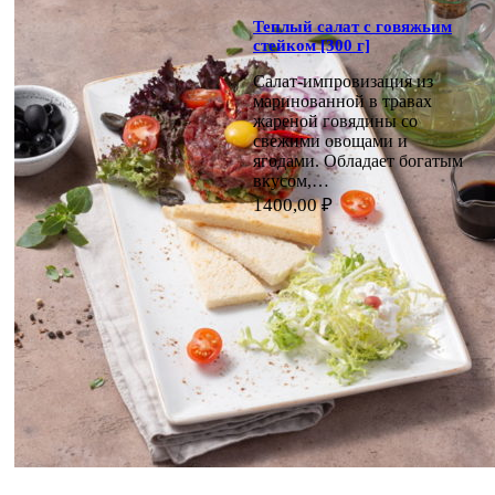
Теплый салат с говяжьим
стейком [300 г]
Салат-импровизация из
маринованной в травах
жареной говядины со
свежими овощами и
ягодами. Обладает богатым
вкусом,…
1400,00
₽