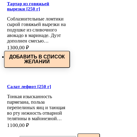
Тартар из говяжьей
вырезки [250 г]
Соблазнительные ломтики
сырой говяжьей вырезки на
подушке из сливочного
авокадо в маринаде. Дуэт
дополнен смесью…
1300,00
₽
ДОБАВИТЬ В СПИСОК
ЖЕЛАНИЙ
Салат лефиот [250 г]
Тонкая изысканность
пармезана, польза
перепелиных яиц и тающая
во рту нежность отварной
телятины в майонезной…
1100,00
₽