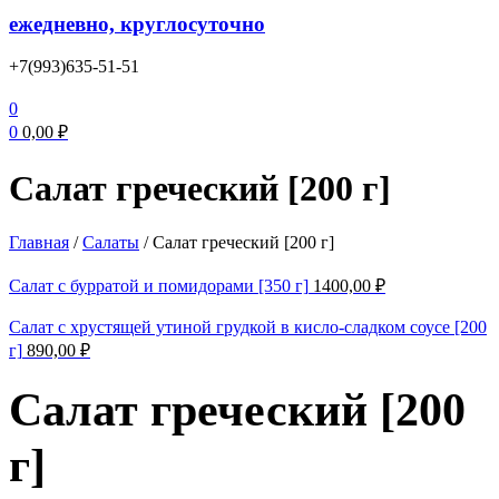
ежедневно, круглосуточно
+7(993)635-51-51
0
0
0,00
₽
Салат греческий [200 г]
Главная
/
Салаты
/
Салат греческий [200 г]
Салат с бурратой и помидорами [350 г]
1400,00
₽
Салат с хрустящей утиной грудкой в кисло-сладком соусе [200
г]
890,00
₽
Салат греческий [200
г]