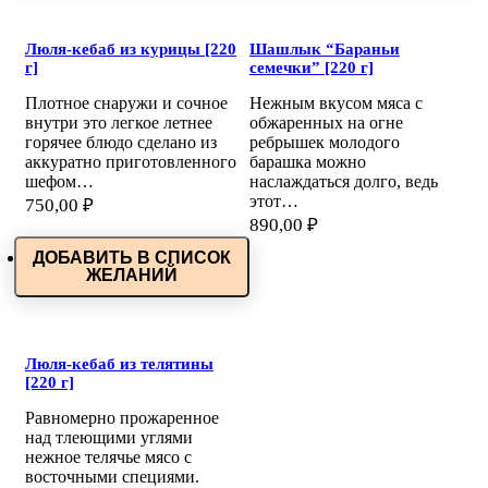
Люля-кебаб из курицы [220
Шашлык “Бараньи
г]
семечки” [220 г]
Плотное снаружи и сочное
Нежным вкусом мяса с
внутри это легкое летнее
обжаренных на огне
горячее блюдо сделано из
ребрышек молодого
аккуратно приготовленного
барашка можно
шефом…
наслаждаться долго, ведь
этот…
750,00
₽
890,00
₽
ДОБАВИТЬ В СПИСОК
ЖЕЛАНИЙ
Люля-кебаб из телятины
[220 г]
Равномерно прожаренное
над тлеющими углями
нежное телячье мясо с
восточными специями.