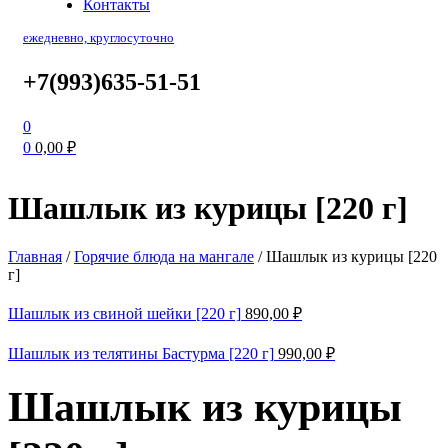
Контакты
ежедневно, круглосуточно
+7(993)635-51-51
0
0
0,00
₽
Шашлык из курицы [220 г]
Главная
/
Горячие блюда на мангале
/
Шашлык из курицы [220
г]
Шашлык из свиной шейки [220 г]
890,00
₽
Шашлык из телятины Бастурма [220 г]
990,00
₽
Шашлык из курицы