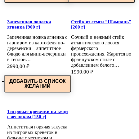
Запеченная лопатка
Стейк из семги “Шампань”
ягненка [900 г]
[200 г]
Запеченная ножка ягненка с
Сочный и нежный стейк
гарниром из картофеля по-
атлантического лосося
деревенски – аппетитное
фермерского
блюдо для мини-вечеринки
происхождения. Жарится во
в теплой…
французском стиле с
добавлением белого…
2990,00
₽
1990,00
₽
ДОБАВИТЬ В СПИСОК
ЖЕЛАНИЙ
Тигровые креветки на кеци
с чесноком [150 г]
Аппетитная горячая закуска
из тигровых креветок в
бульоне с чесноком и