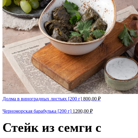
Долма в виноградных листьях [200 г]
800,00
₽
Черноморская барабулька [200 г]
1200,00
₽
Стейк из семги с