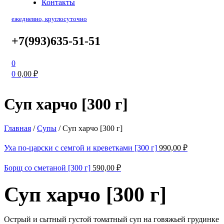
Контакты
ежедневно, круглосуточно
+7(993)635-51-51
0
0
0,00
₽
Суп харчо [300 г]
Главная
/
Супы
/
Суп харчо [300 г]
Уха по-царски с семгой и креветками [300 г]
990,00
₽
Борщ со сметаной [300 г]
590,00
₽
Суп харчо [300 г]
Острый и сытный густой томатный суп на говяжьей грудинке