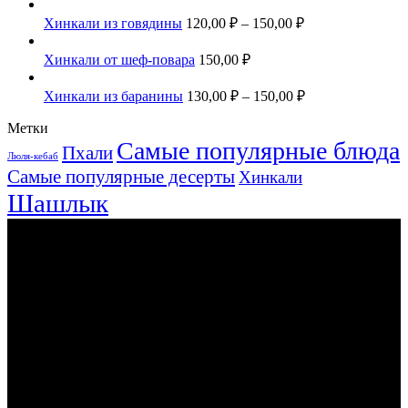
Хинкали из говядины
120,00
₽
–
150,00
₽
Хинкали от шеф-повара
150,00
₽
Хинкали из баранины
130,00
₽
–
150,00
₽
Метки
Самые популярные блюда
Пхали
Люля-кебаб
Самые популярные десерты
Хинкали
Шашлык