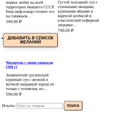
Густой холодный суп с
первое любят на всей
сезонными овощами,
территории бывшего СССР.
куриными яйцами и
Наш шеф-повар готовит его
вареной колбасой в
на говяжьем…
классической кефирной
590,00
₽
заправке…
700,00
₽
ДОБАВИТЬ В СПИСОК
ЖЕЛАНИЙ
Чихиртма с мини-хинкали
[300 г]
Знаменитый грузинский
куриный суп с яичной и
мучной заправкой хорош не
только с похмелья, но…
590,00
₽
Искать:
ПОИСК