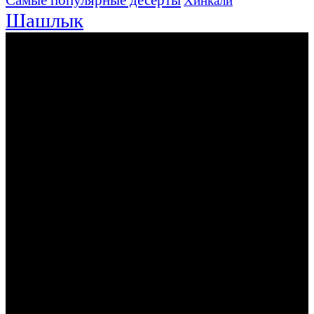
Хинкали
Шашлык