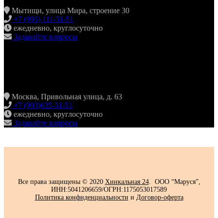
Мытищи, улица Мира, строение 30
+7 (995) 111-51-51
ежедневно, круглосуточно
Задавайте вопросы
ХИНКАЛЬНАЯ24
ЖУЛЕБИНО
Москва, Привольная улица, д. 63
+7 (993)635-51-51
ежедневно, круглосуточно
Задавайте вопросы
Все права защищены © 2020
Хинкальная 24
. ООО “Маруся”,
ИНН:5041206659/ОГРН:1175053017589
Политика конфиденциальности‍
и
Договор-оферта