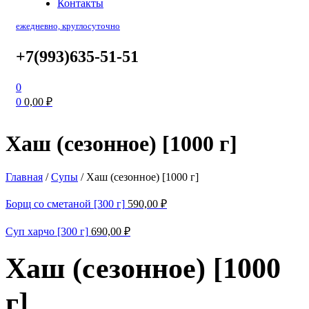
Контакты
ежедневно, круглосуточно
+7(993)635-51-51
0
0
0,00
₽
Хаш (сезонное) [1000 г]
Главная
/
Супы
/
Хаш (сезонное) [1000 г]
Борщ со сметаной [300 г]
590,00
₽
Суп харчо [300 г]
690,00
₽
Хаш (сезонное) [1000
г]