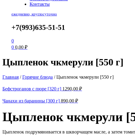
Контакты
ежедневно, круглосуточно
+7(993)635-51-51
0
0
0,00
₽
Цыпленок чкмерули [550 г]
Главная
/
Горячие блюда
/
Цыпленок чкмерули [550 г]
Бефстроганов с пюре [320 г]
1290,00
₽
Чанахи из баранины [300 г]
890,00
₽
Цыпленок чкмерули [5
Цыпленок подрумянивается в шкворчащем масле, а затем томит