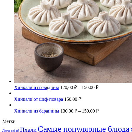
Хинкали из говядины
120,00
₽
–
150,00
₽
Хинкали от шеф-повара
150,00
₽
Хинкали из баранины
130,00
₽
–
150,00
₽
Метки
Самые популярные блюда
Пхали
Люля-кебаб