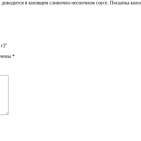
и доводится в кипящем сливочно-чесночном соусе. Посыпка кинз
г]”
ечены
*