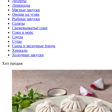
Десерты
Лимонады
Мясные закуски
Овощи на углях
Рыбные закуски
Салаты
Свежевыжатые соки
Соки и морс
Соусы
Супы
Сыры и молочные блюда
Хинкали
Холодные закуски
Хит продаж