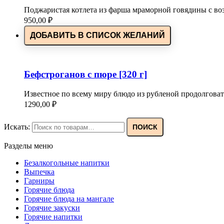
Поджаристая котлета из фарша мраморной говядины с в
950,00
₽
ДОБАВИТЬ В СПИСОК ЖЕЛАНИЙ
Бефстроганов с пюре [320 г]
Известное по всему миру блюдо из рубленой продолгова
1290,00
₽
Искать:
ПОИСК
Разделы меню
Безалкогольные напитки
Выпечка
Гарниры
Горячие блюда
Горячие блюда на мангале
Горячие закуски
Горячие напитки