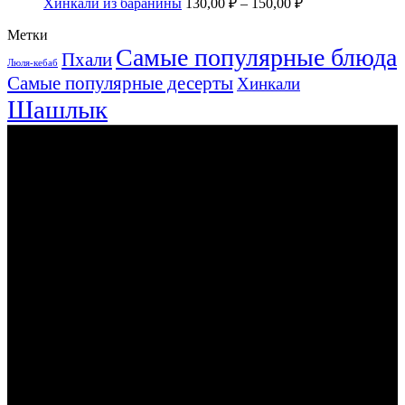
Хинкали из баранины
130,00
₽
–
150,00
₽
Метки
Самые популярные блюда
Пхали
Люля-кебаб
Самые популярные десерты
Хинкали
Шашлык