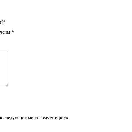
г]”
ечены
*
ля последующих моих комментариев.