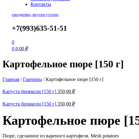
Контакты
ежедневно, круглосуточно
+7(993)635-51-51
0
0
0,00
₽
Картофельное пюре [150 г]
Главная
/
Гарниры
/
Картофельное пюре [150 г]
Капуста брокколи [150 г]
350,00
₽
Капуста брокколи [150 г]
350,00
₽
Картофельное пюре [15
Пюре, сделанное из вареного картофеля. Mesh potatoes