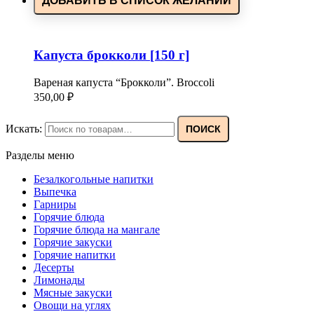
ДОБАВИТЬ В СПИСОК ЖЕЛАНИЙ
Капуста брокколи [150 г]
Вареная капуста “Брокколи”. Broccoli
350,00
₽
Искать:
ПОИСК
Разделы меню
Безалкогольные напитки
Выпечка
Гарниры
Горячие блюда
Горячие блюда на мангале
Горячие закуски
Горячие напитки
Десерты
Лимонады
Мясные закуски
Овощи на углях