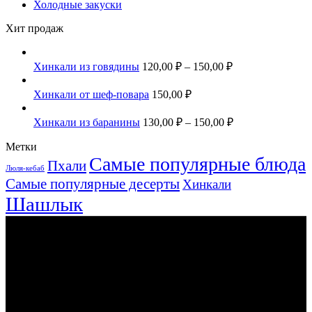
Холодные закуски
Хит продаж
Хинкали из говядины
120,00
₽
–
150,00
₽
Хинкали от шеф-повара
150,00
₽
Хинкали из баранины
130,00
₽
–
150,00
₽
Метки
Самые популярные блюда
Пхали
Люля-кебаб
Самые популярные десерты
Хинкали
Шашлык