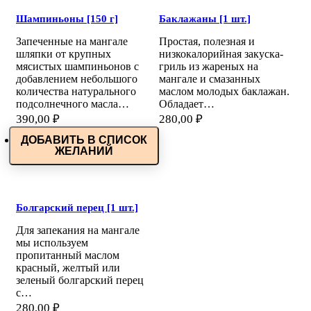
Шампиньоны [150 г]
Баклажаны [1 шт.]
Запеченные на мангале
Простая, полезная и
шляпки от крупных
низкокалорийная закуска-
мясистых шампиньонов с
гриль из жареных на
добавлением небольшого
мангале и смазанных
количества натурального
маслом молодых баклажан.
подсолнечного масла…
Обладает…
390,00
₽
280,00
₽
ДОБАВИТЬ В СПИСОК
ЖЕЛАНИЙ
Болгарский перец [1 шт.]
Для запекания на мангале
мы используем
пропитанный маслом
красный, желтый или
зеленый болгарский перец
с…
280,00
₽