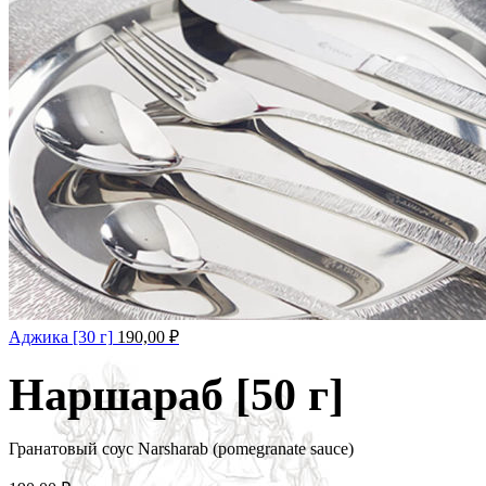
Аджика [30 г]
190,00
₽
Наршараб [50 г]
Гранатовый соус Narsharab (pomegranate sauce)