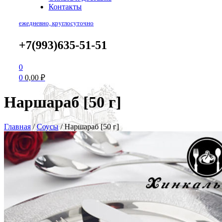
Контакты
ежедневно, круглосуточно
+7(993)635-51-51
0
0
0,00
₽
Наршараб [50 г]
Главная
/
Соусы
/
Наршараб [50 г]