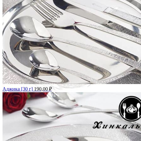
Аджика [30 г]
190,00
₽