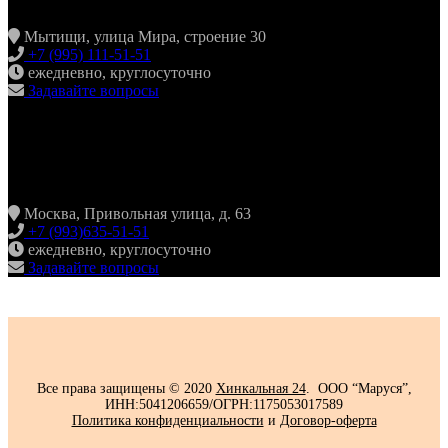
Мытищи, улица Мира, строение 30
+7 (995) 111-51-51
ежедневно, круглосуточно
Задавайте вопросы
ХИНКАЛЬНАЯ24
ЖУЛЕБИНО
Москва, Привольная улица, д. 63
+7 (993)635-51-51
ежедневно, круглосуточно
Задавайте вопросы
Все права защищены © 2020
Хинкальная 24
. ООО “Маруся”,
ИНН:5041206659/ОГРН:1175053017589
Политика конфиденциальности‍
и
Договор-оферта