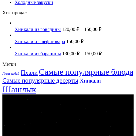
Холодные закуски
Хит продаж
Хинкали из говядины
120,00
₽
–
150,00
₽
Хинкали от шеф-повара
150,00
₽
Хинкали из баранины
130,00
₽
–
150,00
₽
Метки
Самые популярные блюда
Пхали
Люля-кебаб
Самые популярные десерты
Хинкали
Шашлык