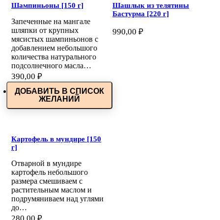
Шампиньоны [150 г]
Шашлык из телятины
Бастурма [220 г]
Запеченные на мангале
шляпки от крупных
990,00
₽
мясистых шампиньонов с
добавлением небольшого
количества натурального
подсолнечного масла…
390,00
₽
ДОБАВИТЬ В СПИСОК
ЖЕЛАНИЙ
Картофель в мундире [150
г]
Отварной в мундире
картофель небольшого
размера смешиваем с
растительным маслом и
подрумяниваем над углями
до…
280,00
₽