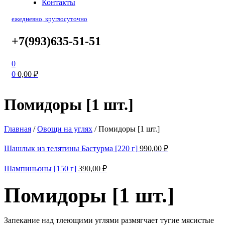
Контакты
ежедневно, круглосуточно
+7(993)635-51-51
0
0
0,00
₽
Помидоры [1 шт.]
Главная
/
Овощи на углях
/
Помидоры [1 шт.]
Шашлык из телятины Бастурма [220 г]
990,00
₽
Шампиньоны [150 г]
390,00
₽
Помидоры [1 шт.]
Запекание над тлеющими углями размягчает тугие мясистые