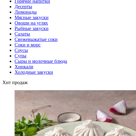
Горячие напитки
Десерты
Лимонады
Мясные закуски
Овощи на углях
Рыбные закуски
Салаты
Свежевыжатые соки
Соки и морс
Соусы
Супы
Сыры и молочные блюда
Хинкали
Холодные закуски
Хит продаж