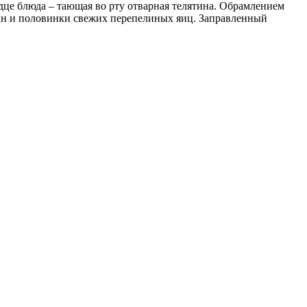
дце блюда – тающая во рту отварная телятина. Обрамлением
зан и половинки свежих перепелиных яиц. Заправленный