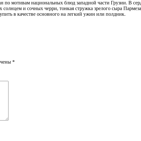
ан по мотивам национальных блюд западной части Грузии. В сер
ых солнцем и сочных черри, тонкая стружка зрелого сыра Парме
упить в качестве основного на легкий ужин или полдник.
ечены
*