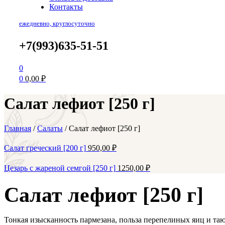
Контакты
ежедневно, круглосуточно
+7(993)635-51-51
0
0
0,00
₽
Салат лефиот [250 г]
Главная
/
Салаты
/
Салат лефиот [250 г]
Салат греческий [200 г]
950,00
₽
Цезарь с жареной семгой [250 г]
1250,00
₽
Салат лефиот [250 г]
Тонкая изысканность пармезана, польза перепелиных яиц и таю