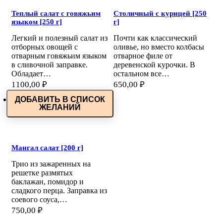
Теплый салат с говяжьим
Столичный с курицей [250
языком [250 г]
г]
Легкий и полезный салат из
Почти как классический
отборных овощей с
оливье, но вместо колбасы
отварным говяжьим языком
отварное филе от
в сливочной заправке.
деревенской курочки. В
Обладает…
остальном все…
1100,00
₽
650,00
₽
ДОБАВИТЬ В СПИСОК
ЖЕЛАНИЙ
Мангал салат [200 г]
Трио из зажаренных на
решетке размятых
баклажан, помидор и
сладкого перца. Заправка из
соевого соуса,…
750,00
₽