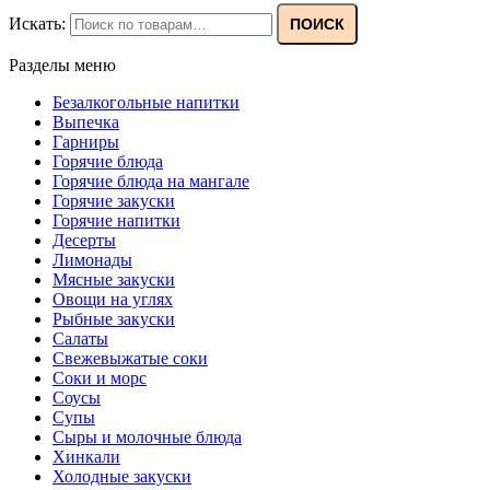
Искать:
ПОИСК
Разделы меню
Безалкогольные напитки
Выпечка
Гарниры
Горячие блюда
Горячие блюда на мангале
Горячие закуски
Горячие напитки
Десерты
Лимонады
Мясные закуски
Овощи на углях
Рыбные закуски
Салаты
Свежевыжатые соки
Соки и морс
Соусы
Супы
Сыры и молочные блюда
Хинкали
Холодные закуски