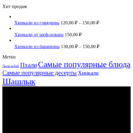
Хит продаж
Хинкали из говядины
120,00
₽
–
150,00
₽
Хинкали от шеф-повара
150,00
₽
Хинкали из баранины
130,00
₽
–
150,00
₽
Метки
Самые популярные блюда
Пхали
Люля-кебаб
Самые популярные десерты
Хинкали
Шашлык