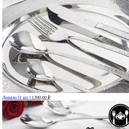
Дорадо [1 шт.]
1390,00
₽