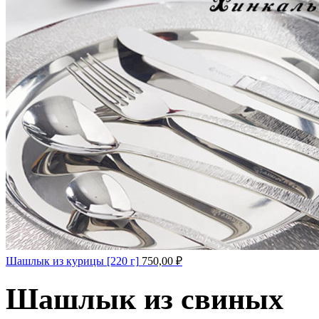
Шашлык из курицы [220 г]
750,00
₽
Шашлык из свиных