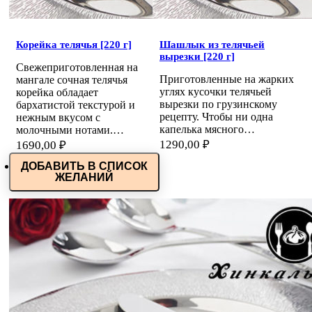
Корейка телячья [220 г]
Шашлык из телячьей
вырезки [220 г]
Свежеприготовленная на
Приготовленные на жарких
мангале сочная телячья
углях кусочки телячьей
корейка обладает
вырезки по грузинскому
бархатистой текстурой и
рецепту. Чтобы ни одна
нежным вкусом с
капелька мясного…
молочными нотами.…
1290,00
₽
1690,00
₽
ДОБАВИТЬ В СПИСОК
ЖЕЛАНИЙ