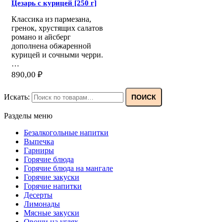
Цезарь с курицей [250 г]
Классика из пармезана,
гренок, хрустящих салатов
романо и айсберг
дополнена обжаренной
курицей и сочными черри.
…
890,00
₽
Искать:
ПОИСК
Разделы меню
Безалкогольные напитки
Выпечка
Гарниры
Горячие блюда
Горячие блюда на мангале
Горячие закуски
Горячие напитки
Десерты
Лимонады
Мясные закуски
Овощи на углях