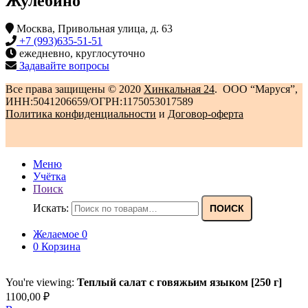
Жулебино
Москва, Привольная улица, д. 63
+7 (993)635-51-51
ежедневно, круглосуточно
Задавайте вопросы
Все права защищены © 2020
Хинкальная 24
. ООО “Маруся”,
ИНН:5041206659/ОГРН:1175053017589
Политика конфиденциальности‍
и
Договор-оферта
Меню
Учётка
Поиск
Искать:
ПОИСК
Желаемое
0
0
Корзина
You're viewing:
Теплый салат с говяжьим языком [250 г]
1100,00
₽