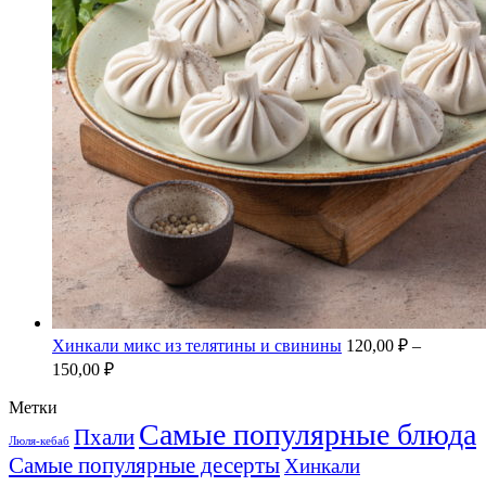
Хинкали микс из телятины и свинины
120,00
₽
–
150,00
₽
Метки
Самые популярные блюда
Пхали
Люля-кебаб
Самые популярные десерты
Хинкали