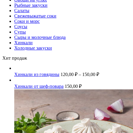
Рыбные закуски
Салаты
Свежевыжатые соки
Соки и морс
Соусы
Супы
Сыры и молочные блюда
Хинкали
Холодные закуски
Хит продаж
Хинкали из говядины
120,00
₽
–
150,00
₽
Хинкали от шеф-повара
150,00
₽