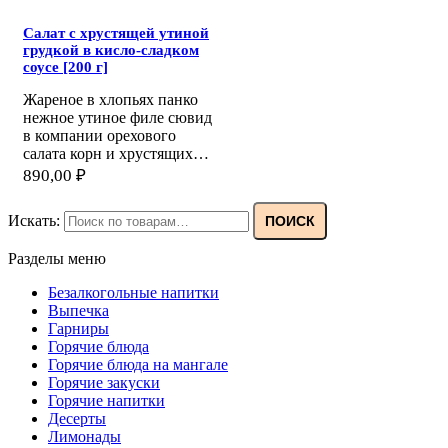
Салат с хрустящей утиной
грудкой в кисло-сладком
соусе [200 г]
Жареное в хлопьях панко
нежное утиное филе сювид
в компании орехового
салата корн и хрустящих…
890,00
₽
Искать:
ПОИСК
Разделы меню
Безалкогольные напитки
Выпечка
Гарниры
Горячие блюда
Горячие блюда на мангале
Горячие закуски
Горячие напитки
Десерты
Лимонады