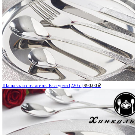
Шашлык из телятины Бастурма [220 г]
990,00
₽