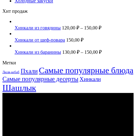
Холодные закуски
Хит продаж
Хинкали из говядины
120,00
₽
–
150,00
₽
Хинкали от шеф-повара
150,00
₽
Хинкали из баранины
130,00
₽
–
150,00
₽
Метки
Самые популярные блюда
Пхали
Люля-кебаб
Самые популярные десерты
Хинкали
Шашлык