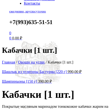
Контакты
ежедневно, круглосуточно
+7(993)635-51-51
0
0
0,00
₽
Кабачки [1 шт.]
Главная
/
Овощи на углях
/
Кабачки [1 шт.]
Шашлык из телятины Бастурма [220 г]
990,00
₽
Шампиньоны [150 г]
390,00
₽
Кабачки [1 шт.]
Покрытые масляным маринадом тонкокожие кабачки жарим на ре