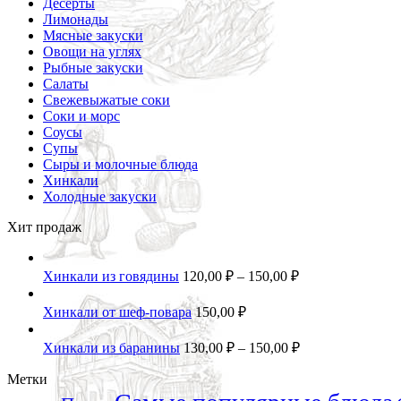
Десерты
Лимонады
Мясные закуски
Овощи на углях
Рыбные закуски
Салаты
Свежевыжатые соки
Соки и морс
Соусы
Супы
Сыры и молочные блюда
Хинкали
Холодные закуски
Хит продаж
Хинкали из говядины
120,00
₽
–
150,00
₽
Хинкали от шеф-повара
150,00
₽
Хинкали из баранины
130,00
₽
–
150,00
₽
Метки