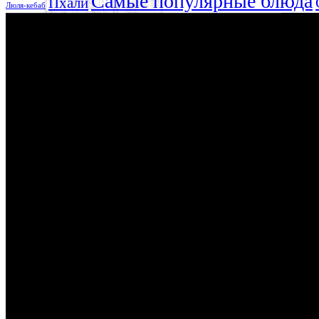
Самые популярные блюда
Пхали
Люля-кебаб