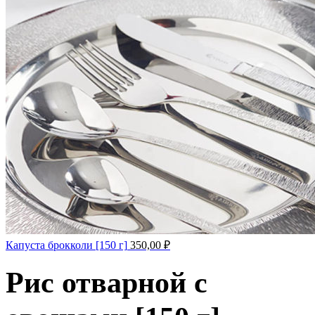
Капуста брокколи [150 г]
350,00
₽
Рис отварной с