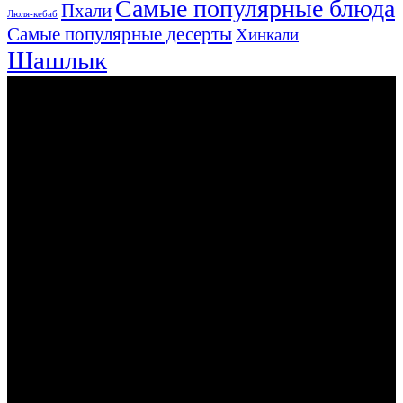
Самые популярные блюда
Пхали
Люля-кебаб
Самые популярные десерты
Хинкали
Шашлык