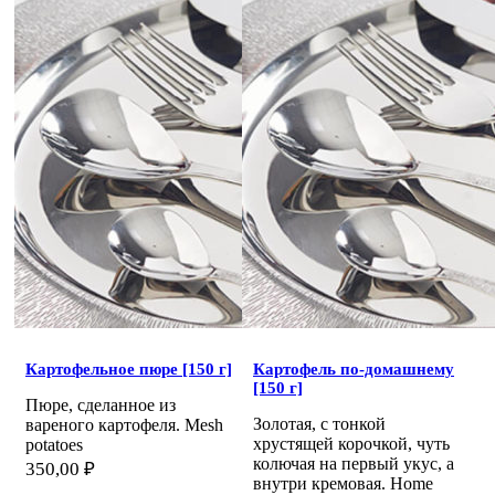
Картофельное пюре [150 г]
Картофель по-домашнему
[150 г]
Пюре, сделанное из
Золотая, с тонкой
вареного картофеля. Mesh
хрустящей корочкой, чуть
potatoes
колючая на первый укус, а
350,00
₽
внутри кремовая. Home