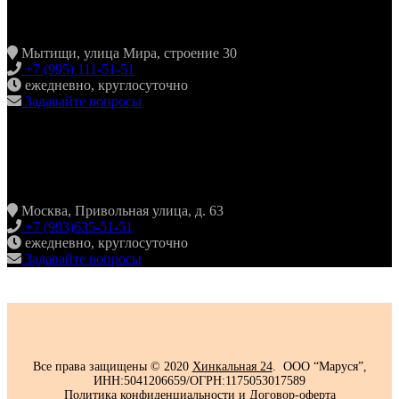
МЫТИЩИ
Мытищи, улица Мира, строение 30
+7 (995) 111-51-51
ежедневно, круглосуточно
Задавайте вопросы
ХИНКАЛЬНАЯ24
ЖУЛЕБИНО
Москва, Привольная улица, д. 63
+7 (993)635-51-51
ежедневно, круглосуточно
Задавайте вопросы
Все права защищены © 2020
Хинкальная 24
. ООО “Маруся”,
ИНН:5041206659/ОГРН:1175053017589
Политика конфиденциальности‍
и
Договор-оферта