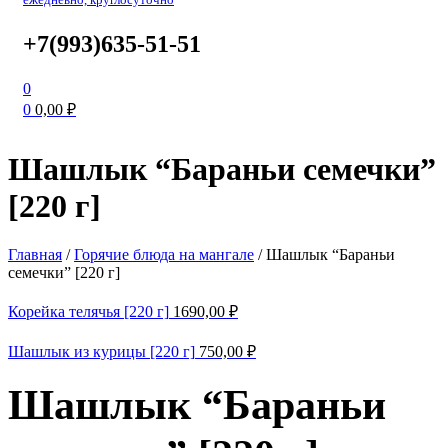
+7(993)635-51-51
0
0
0,00
₽
Шашлык “Бараньи семечки”
[220 г]
Главная
/
Горячие блюда на мангале
/
Шашлык “Бараньи
семечки” [220 г]
Корейка телячья [220 г]
1690,00
₽
Шашлык из курицы [220 г]
750,00
₽
Шашлык “Бараньи