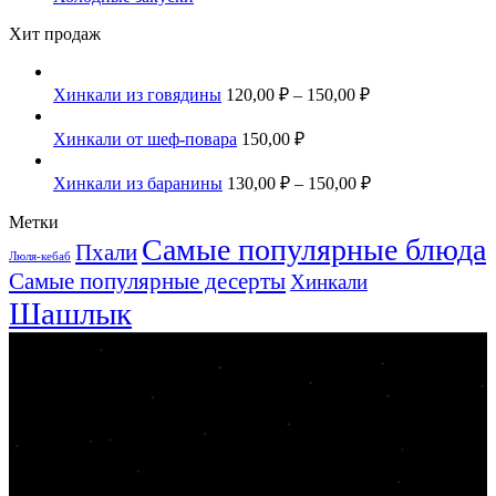
Хит продаж
Хинкали из говядины
120,00
₽
–
150,00
₽
Хинкали от шеф-повара
150,00
₽
Хинкали из баранины
130,00
₽
–
150,00
₽
Метки
Самые популярные блюда
Пхали
Люля-кебаб
Самые популярные десерты
Хинкали
Шашлык