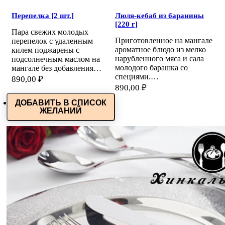
Перепелка [2 шт.]
Люля-кебаб из баранины
[220 г]
Пара свежих молодых
Приготовленное на мангале
перепелок с удаленным
ароматное блюдо из мелко
килем поджарены с
нарубленного мяса и сала
подсолнечным маслом на
молодого барашка со
мангале без добавления…
специями.…
890,00
₽
890,00
₽
ДОБАВИТЬ В СПИСОК
ЖЕЛАНИЙ